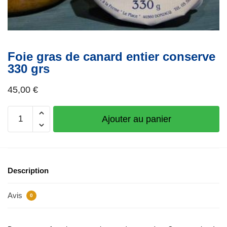
Foie gras de canard entier conserve
330 grs
45,00
€
quantité
Ajouter au panier
de
Foie
gras
de
Description
canard
entier
Avis
conserve
0
330
grs