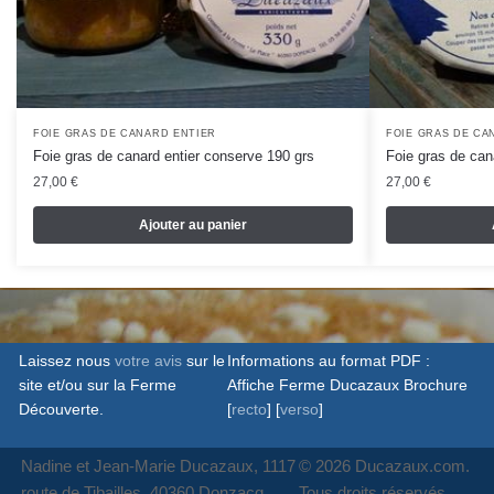
FOIE GRAS DE CANARD ENTIER
FOIE GRAS DE CA
Foie gras de canard entier conserve 190 grs
Foie gras de can
27,00
€
27,00
€
Ajouter au panier
Laissez nous
votre avis
sur le
Informations au format PDF :
site et/ou sur la Ferme
Affiche Ferme Ducazaux Brochure
Découverte.
[
recto
] [
verso
]
Nadine et Jean-Marie Ducazaux, 1117
© 2026 Ducazaux.com.
route de Tibailles, 40360 Donzacq
Tous droits réservés.