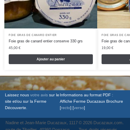
FOIE GRAS DE CANARD ENTIER
FOIE GRAS DE CA
Foie gras de canard entier conserve 330 grs
Foie gras de can
45,00
€
19,00
€
Ajouter au panier
Laissez nous
votre avis
sur le
Informations au format PDF :
site et/ou sur la Ferme
Affiche Ferme Ducazaux Brochure
Découverte.
[
recto
] [
verso
]
Nadine et Jean-Marie Ducazaux, 1117
© 2026 Ducazaux.com.
route de Tibailles, 40360 Donzacq
Tous droits réservés.