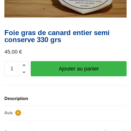
Foie gras de canard entier semi
conserve 330 grs
45,00
€
quantité
Ajouter au panier
de
Foie
gras
de
Description
canard
entier
Avis
semi
0
conserve
330