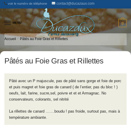
Skip
Skip
contact@ducazaux.com
voir le numéro de téléphone
to
to
navigation
content
MENU
0
Accueil
/
Pâtés au Foie Gras et Rillettes
Pâtés au Foie Gras et Rillettes
Pâté avec un P majuscule, pas de pâté sans gorge et foie de porc
et puis magret et foie gras de canard ( de l’entier, pas du bloc ! )
oeufs, lait, farine, sucre,sel, poivre et et et Armagnac. No
conservateurs, colorants, sel nitrité
La rillettes de canard …….boudu ! pas froide, surtout pas, mais à
température ambiante.